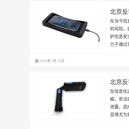
北京反
在当今信
的风险。
护信息安
力于通过
2025年 1月 13日
北京反
安全
在信息化
峻。非法
泄露，造
显得尤为