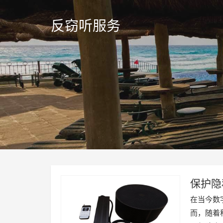
反窃听服务
保护隐
在当今数
而，随着