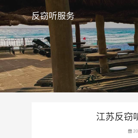
反窃听服务
江苏反窃
20