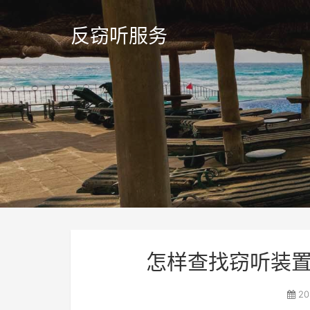
反窃听服务
怎样查找窃听装置
20