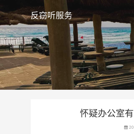
反窃听服务
怀疑办公室有
20