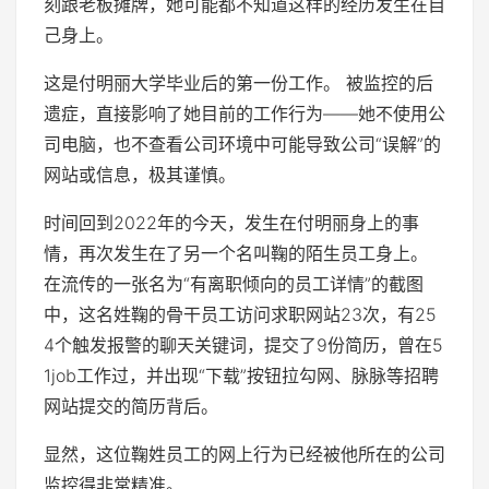
刻跟老板摊牌，她可能都不知道这样的经历发生在自
己身上。
这是付明丽大学毕业后的第一份工作。 被监控的后
遗症，直接影响了她目前的工作行为——她不使用公
司电脑，也不查看公司环境中可能导致公司“误解”的
网站或信息，极其谨慎。
时间回到2022年的今天，发生在付明丽身上的事
情，再次发生在了另一个名叫鞠的陌生员工身上。
在流传的一张名为“有离职倾向的员工详情”的截图
中，这名姓鞠的骨干员工访问求职网站23次，有25
4个触发报警的聊天关键词，提交了9份简历，曾在5
1job工作过，并出现“下载”按钮拉勾网、脉脉等招聘
网站提交的简历背后。
显然，这位鞠姓员工的网上行为已经被他所在的公司
监控得非常精准。