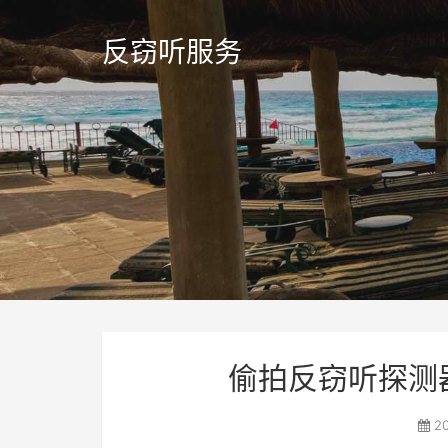
反窃听服务
偷拍反窃听探测
20